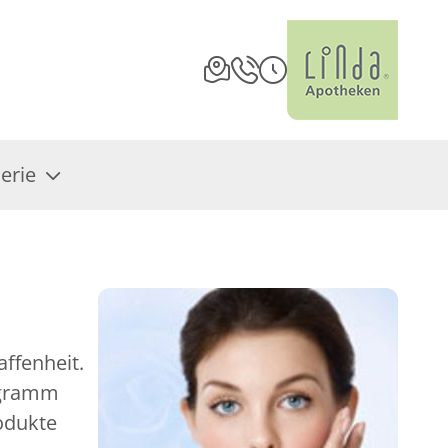
erie
ffenheit.
ogramm
odukte