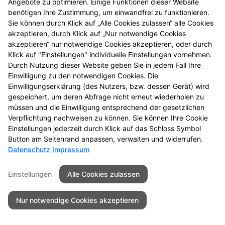
Angebote zu optimieren. Einige Funktionen dieser Website
Gesundheits-Check
benötigen Ihre Zustimmung, um einwandfrei zu funktionieren.
Sie können durch Klick auf „Alle Cookies zulassen“ alle Cookies
Knochendichte-Messungen
akzeptieren, durch Klick auf „Nur notwendige Cookies
akzeptieren“ nur notwendige Cookies akzeptieren, oder durch
Klick auf "Einstellungen" individuelle Einstellungen vornehmen.
Schwangerschaftsfrühtest
Durch Nutzung dieser Website geben Sie in jedem Fall Ihre
Einwilligung zu den notwendigen Cookies. Die
Einwilligungserklärung (des Nutzers, bzw. dessen Gerät) wird
gespeichert, um deren Abfrage nicht erneut wiederholen zu
müssen und die Einwilligung entsprechend der gesetzlichen
Seitenübersicht
Kontakt
Impressum
Verpflichtung nachweisen zu können. Sie können Ihre Cookie
Datenschutz
Barrierefreiheit
Einstellungen jederzeit durch Klick auf das Schloss Symbol
Button am Seitenrand anpassen, verwalten und widerrufen.
Datenschutz
Impressum
© 2026 Apotheke am Neckar
Einstellungen
Alle Cookies zulassen
Nur notwendige Cookies akzeptieren