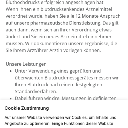
Bluthochdrucks erfolgreich angeschlagen hat.
Wenn Ihnen ein blutdrucksenkendes Arzneimittel
verordnet wurde, haben
Sie alle 12 Monate Anspruch
auf unsere pharmazeutische Dienstleistung
. Das gilt
auch dann, wenn sich an Ihrer Verordnung etwas
ändert und Sie ein neues Arzneimittel einnehmen
müssen. Wir dokumentieren unsere Ergebnisse, die
Sie Ihrem Arzt/Ihrer Ärztin vorlegen können.
Unsere Leistungen
Unter Verwendung eines geprüften und
überwachten Blutdruckmessgerätes messen wir
Ihren Blutdruck nach einem festgelegten
Standardverfahren.
Dabei führen wir drei Messungen in definierten
Abständen durch, woraus sich ein systolischer
Cookie Zustimmung
und diastolischer Mittelwert errechnen lässt (inkl.
Auf unserer Website verwenden wir Cookies, um Inhalte und
Puls). Daraus können wir eine verlässliche
Angebote zu optimieren. Einige Funktionen dieser Website
Aussage treffen und beraten Sie zu Ihrem