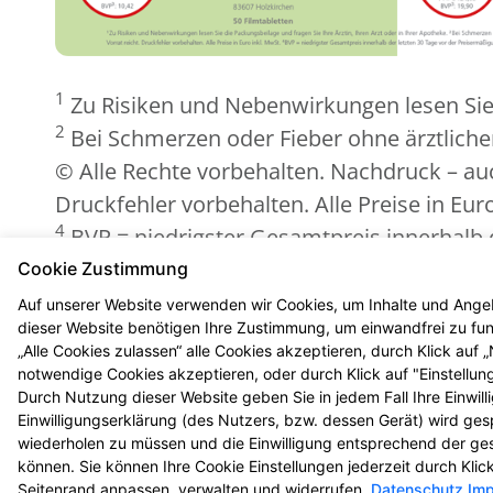
1
Zu Risiken und Nebenwirkungen lesen Sie d
2
Bei Schmerzen oder Fieber ohne ärztliche
© Alle Rechte vorbehalten. Nachdruck – auch
Druckfehler vorbehalten. Alle Preise in Eur
4
BVP = niedrigster Gesamtpreis innerhalb 
5
Zu Risiken und Nebenwirkungen lesen Sie d
Cookie Zustimmung
Biozide vorsichtig verwenden. Vor Gebrauch
Auf unserer Website verwenden wir Cookies, um Inhalte und Angeb
dieser Website benötigen Ihre Zustimmung, um einwandfrei zu funk
„Alle Cookies zulassen“ alle Cookies akzeptieren, durch Klick auf
notwendige Cookies akzeptieren, oder durch Klick auf "Einstellun
Durch Nutzung dieser Website geben Sie in jedem Fall Ihre Einwil
Einwilligungserklärung (des Nutzers, bzw. dessen Gerät) wird ges
© 2026 Apotheke am Neckar
wiederholen zu müssen und die Einwilligung entsprechend der ge
können. Sie können Ihre Cookie Einstellungen jederzeit durch Kli
Seitenrand anpassen, verwalten und widerrufen.
Datenschutz
Im