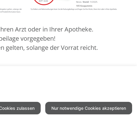
hren Arzt oder in Ihrer Apotheke.
beilage vorgegeben!
 gelten, solange der Vorrat reicht.
6
n, Ihren Tierarzt oder in Ihrer Apotheke.
 Cookies zulassen
Nur notwendige Cookies akzeptieren
mpressum
Datenschutz
Barrierefreiheit