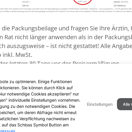
ie Packungsbeilage und fragen Sie Ihre Ärztin, I
n Rat nicht länger anwenden als in der Packungs
 auszugsweise – ist nicht gestattet! Alle Angaben
o inkl. MwSt.
der letzten 30 Tage vor der Preisermäßigung
ie Packungsbeilage und fragen Sie Ihre Tierärzti
 stets Etikett und Produktinformation lesen.
ote zu optimieren. Einige Funktionen
tionieren. Sie können durch Klick auf
 „Nur notwendige Cookies akzeptieren“ nur
gen" individuelle Einstellungen vornehmen.
Einstellungen
Alle
ligung zu den notwendigen Cookies. Die
peichert, um deren Abfrage nicht erneut
Seitenübersicht
Kontakt
I
setzlichen Verpflichtung nachweisen zu
ck auf das Schloss Symbol Button am
pressum