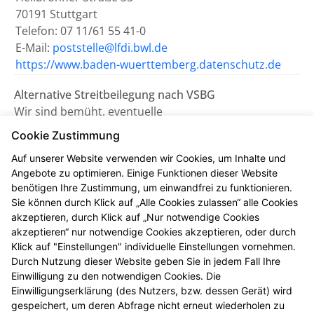
70191 Stuttgart
Telefon: 07 11/61 55 41-0
E-Mail:
poststelle@lfdi.bwl.de
https://www.baden-wuerttemberg.datenschutz.de
Alternative Streitbeilegung nach VSBG
Wir sind bemüht, eventuelle
Meinungsverschiedenheiten aus unserem Vertrag
Cookie Zustimmung
einvernehmlich beizulegen. Uns erreichen Sie dazu
Auf unserer Website verwenden wir Cookies, um Inhalte und
auch per E-Mail unter
Angebote zu optimieren. Einige Funktionen dieser Website
apotheke@gesundheitszentrum-sulz.de
.
benötigen Ihre Zustimmung, um einwandfrei zu funktionieren.
Sie können durch Klick auf „Alle Cookies zulassen“ alle Cookies
Wir nehmen nicht an einem
akzeptieren, durch Klick auf „Nur notwendige Cookies
Streitbeilegungsverfahren vor einer
akzeptieren“ nur notwendige Cookies akzeptieren, oder durch
Verbraucherschlichtungsstelle teil.
Klick auf "Einstellungen" individuelle Einstellungen vornehmen.
Durch Nutzung dieser Website geben Sie in jedem Fall Ihre
Einwilligung zu den notwendigen Cookies. Die
Zuständig ist die Universalschlichtungsstelle des
Einwilligungserklärung (des Nutzers, bzw. dessen Gerät) wird
Zentrums für Schlichtung e.V., Straßburger Straße 8,
gespeichert, um deren Abfrage nicht erneut wiederholen zu
77694 Kehl am Rhein (
https://www.verbraucher-