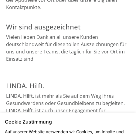
der Apotheke vor Ort oder über unsere digitalen
Kontaktpunkte.
Wir sind ausgezeichnet
Vielen lieben Dank an all unsere Kunden
deutschlandweit für diese tollen Auszeichnungen für
uns und unsere Teams, die täglich für Sie vor Ort im
Einsatz sind.
LINDA. Hilft.
LINDA. Hilft.
ist mehr als Sie auf dem Weg Ihres
Gesundwerdens oder Gesundbleibens zu begleiten.
LINDA. Hilft.
ist auch unser Engagement für
Gesundheitsorganisationen, die auf Unterstützung
Cookie Zustimmung
angewiesen sind - sowie beispielsweise der
Auf unserer Website verwenden wir Cookies, um Inhalte und
Bundesverband Kinderhospiz e. V. Schauen Sie gerne