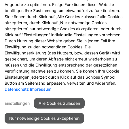
LINDA Aktion
Angebote zu optimieren. Einige Funktionen dieser Website
LINDA Eigenmarke
benötigen Ihre Zustimmung, um einwandfrei zu funktionieren.
Gesundheitsthemen
Sie können durch Klick auf „Alle Cookies zulassen“ alle Cookies
LINDA Coupons
akzeptieren, durch Klick auf „Nur notwendige Cookies
LINDANI Coupons
akzeptieren“ nur notwendige Cookies akzeptieren, oder durch
LINDA Medien
Klick auf "Einstellungen" individuelle Einstellungen vornehmen.
Durch Nutzung dieser Website geben Sie in jedem Fall Ihre
Gesundheitstelefon
Einwilligung zu den notwendigen Cookies. Die
Medikamente vorbestellen
Einwilligungserklärung (des Nutzers, bzw. dessen Gerät) wird
Parfümerie
gespeichert, um deren Abfrage nicht erneut wiederholen zu
Kosmetikstudio
müssen und die Einwilligung entsprechend der gesetzlichen
Reformwaren
Verpflichtung nachweisen zu können. Sie können Ihre Cookie
Einstellungen jederzeit durch Klick auf das Schloss Symbol
Button am Seitenrand anpassen, verwalten und widerrufen.
Datenschutz
Impressum
Seitenübersicht
Kontakt
Impressum
Einstellungen
Alle Cookies zulassen
Datenschutz
Barrierefreiheit
Nur notwendige Cookies akzeptieren
© 2026 Apotheke am Neckar