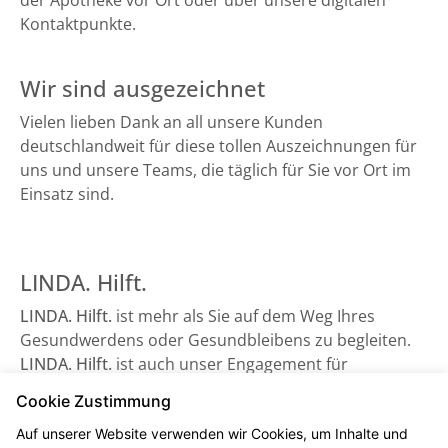
der Apotheke vor Ort oder über unsere digitalen
Kontaktpunkte.
Wir sind ausgezeichnet
Vielen lieben Dank an all unsere Kunden
deutschlandweit für diese tollen Auszeichnungen für
uns und unsere Teams, die täglich für Sie vor Ort im
Einsatz sind.
LINDA. Hilft.
LINDA. Hilft.
ist mehr als Sie auf dem Weg Ihres
Gesundwerdens oder Gesundbleibens zu begleiten.
LINDA. Hilft.
ist auch unser Engagement für
Gesundheitsorganisationen, die auf Unterstützung
Cookie Zustimmung
angewiesen sind - sowie beispielsweise der
Auf unserer Website verwenden wir Cookies, um Inhalte und
Bundesverband Kinderhospiz e. V. Schauen Sie gerne