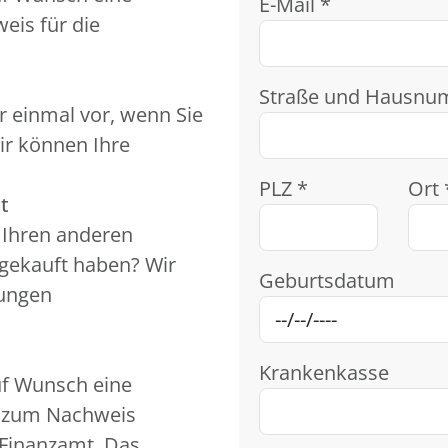
E-Mail *
eis für die
Straße und Hausnu
r einmal vor, wenn Sie
ir können Ihre
PLZ *
Ort 
t
t Ihren anderen
 gekauft haben? Wir
Geburtsdatum
kungen
Krankenkasse
uf Wunsch eine
n zum Nachweis
Finanzamt. Das