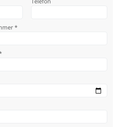
Telefon
mmer *
*