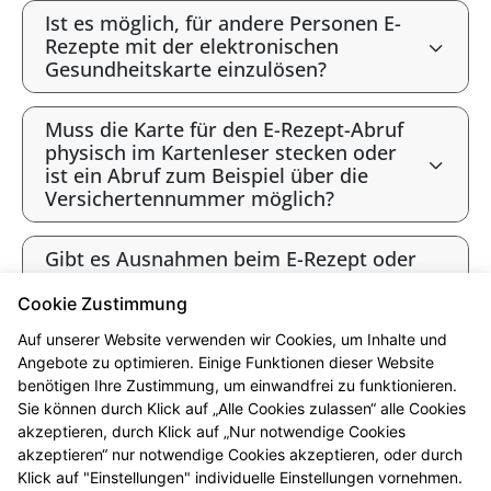
Ist es möglich, für andere Personen E-
Rezepte mit der elektronischen
Gesundheitskarte einzulösen?
Muss die Karte für den E-Rezept-Abruf
physisch im Kartenleser stecken oder
ist ein Abruf zum Beispiel über die
Versichertennummer möglich?
Gibt es Ausnahmen beim E-Rezept oder
werden alle Verordnungen als E-Rezept
angeboten?
Cookie Zustimmung
Auf unserer Website verwenden wir Cookies, um Inhalte und
Gibt es bald ausschließlich E-Rezepte?
Angebote zu optimieren. Einige Funktionen dieser Website
benötigen Ihre Zustimmung, um einwandfrei zu funktionieren.
Sie können durch Klick auf „Alle Cookies zulassen“ alle Cookies
* Bis 12 Uhr vorbestellt sind die Produkte i.d.R. ab 16 Uhr abholbereit.
akzeptieren, durch Klick auf „Nur notwendige Cookies
Beachten Sie bitte die jeweiligen Öffnungszeiten. Vorbehaltlich der
akzeptieren“ nur notwendige Cookies akzeptieren, oder durch
Lieferfähigkeit des Großhandels. Ausgenommen sind Arzneimittel, die in
Klick auf "Einstellungen" individuelle Einstellungen vornehmen.