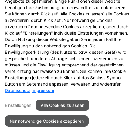
Angebote zu optimieren. Einige Funktionen dieser Website
Wenn Sie uns per Kontaktformular oder per
benötigen Ihre Zustimmung, um einwandfrei zu funktionieren.
Sie können durch Klick auf „Alle Cookies zulassen“ alle Cookies
Vorbestellungsformular Anfragen zukommen lassen,
akzeptieren, durch Klick auf „Nur notwendige Cookies
werden Ihre Angaben aus dem Formular inklusive der
akzeptieren“ nur notwendige Cookies akzeptieren, oder durch
von Ihnen dort angegebenen Kontaktdaten zwecks
Klick auf "Einstellungen" individuelle Einstellungen vornehmen.
Bearbeitung der Anfragen/Vorbestellung für den Fall
Durch Nutzung dieser Website geben Sie in jedem Fall Ihre
von Anschlussfragen bei uns gespeichert. Diese
Einwilligung zu den notwendigen Cookies. Die
Daten geben wir nicht ohne Ihre Einwilligung weiter.
Einwilligungserklärung (des Nutzers, bzw. dessen Gerät) wird
gespeichert, um deren Abfrage nicht erneut wiederholen zu
Einsatz von Buchstaben-CAPTCHA „captcha-image“
müssen und die Einwilligung entsprechend der gesetzlichen
Zum Schutz Ihrer Anfragen/Vorbestellungen über das
Verpflichtung nachweisen zu können. Sie können Ihre Cookie
Einstellungen jederzeit durch Klick auf das Schloss Symbol
Internetformular verwenden wir den Dienst
Button am Seitenrand anpassen, verwalten und widerrufen.
Buchstaben-CAPTCHA des Unternehmens BCF GmbH
Datenschutz
Impressum
(
https://www.b-cf.de/
). Die Abfrage dient der
Unterscheidung, ob die Eingabe durch einen
Einstellungen
Alle Cookies zulassen
Menschen oder missbräuchlich durch automatisierte,
maschinelle Verarbeitung (Bots) erfolgt. Das CAPTCHA
Nur notwendige Cookies akzeptieren
verwendet keine Cookies.
Cookie Zustimmung