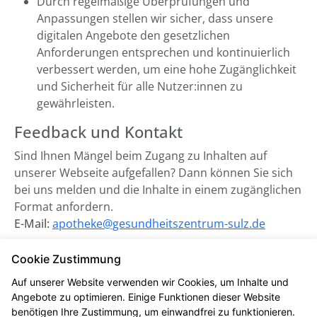
Durch regelmäßige Überprüfungen und
Anpassungen stellen wir sicher, dass unsere
digitalen Angebote den gesetzlichen
Anforderungen entsprechen und kontinuierlich
verbessert werden, um eine hohe Zugänglichkeit
und Sicherheit für alle Nutzer:innen zu
gewährleisten.
Feedback und Kontakt
Sind Ihnen Mängel beim Zugang zu Inhalten auf
unserer Webseite aufgefallen? Dann können Sie sich
bei uns melden und die Inhalte in einem zugänglichen
Format anfordern.
E-Mail:
apotheke@gesundheitszentrum-sulz.de
Zuständige Marktüberwachungsbehörde:
Cookie Zustimmung
Marktüberwachungsstelle der Länder für die
Auf unserer Website verwenden wir Cookies, um Inhalte und
Barrierefreiheit von Produkten und Dienstleistungen
Angebote zu optimieren. Einige Funktionen dieser Website
(MLBF) in Magdeburg, Sachsen-Anhalt.
benötigen Ihre Zustimmung, um einwandfrei zu funktionieren.