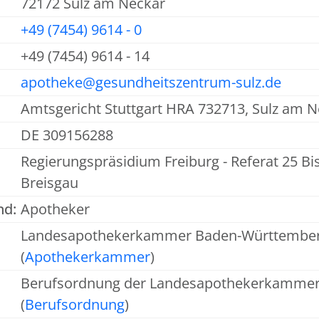
72172 Sulz am Neckar
+49 (7454) 9614 - 0
+49 (7454) 9614 - 14
apotheke@gesundheitszentrum-sulz.de
Amtsgericht Stuttgart HRA 732713, Sulz am 
DE 309156288
Regierungspräsidium Freiburg - Referat 25 Bi
Breisgau
nd:
Apotheker
Landesapothekerkammer Baden-Württemberg V
(
Apothekerkammer
)
Berufsordnung der Landesapothekerkamme
(
Berufsordnung
)