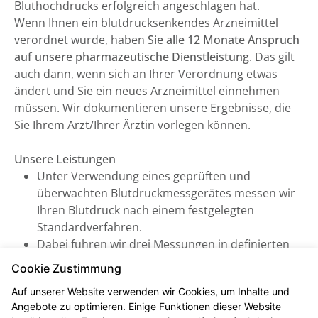
Bluthochdrucks erfolgreich angeschlagen hat.
Wenn Ihnen ein blutdrucksenkendes Arzneimittel
verordnet wurde, haben
Sie alle 12 Monate Anspruch
auf unsere pharmazeutische Dienstleistung
. Das gilt
auch dann, wenn sich an Ihrer Verordnung etwas
ändert und Sie ein neues Arzneimittel einnehmen
müssen. Wir dokumentieren unsere Ergebnisse, die
Sie Ihrem Arzt/Ihrer Ärztin vorlegen können.
Unsere Leistungen
Unter Verwendung eines geprüften und
überwachten Blutdruckmessgerätes messen wir
Ihren Blutdruck nach einem festgelegten
Standardverfahren.
Dabei führen wir drei Messungen in definierten
Abständen durch, woraus sich ein systolischer
Cookie Zustimmung
und diastolischer Mittelwert errechnen lässt (inkl.
Auf unserer Website verwenden wir Cookies, um Inhalte und
Puls). Daraus können wir eine verlässliche
Angebote zu optimieren. Einige Funktionen dieser Website
Aussage treffen und beraten Sie zu Ihrem