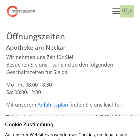
Öffnungszeiten
Apotheke am Neckar
Wir nehmen uns Zeit für Sie!
Besuchen Sie uns – wir sind zu den folgenden
Geschäftszeiten für Sie da:
Mo - Fr
: 08:00-18:30
Sa
: 08:00-12:30
Mit unserem
Anfahrtsplan
finden Sie uns leichter.
Telefonisch stehen wir Ihnen unter
+49 (7454) 9614 - 0
Cookie Zustimmung
zur Verfügung.
Auf unserer Website verwenden wir Cookies, um Inhalte und
Unsere Notdienste finden Sie
hier
.