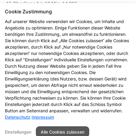
15 Oberlippe bis 10 Min. 14,00€
16 Oberlippe + Kinn bis 20 Min. 21,00€
Cookie Zustimmung
17 Beine bis Knie bis 30 Min. 35,00€
Auf unserer Website verwenden wir Cookies, um Inhalte und
18 Beine bis Oberschenkel bis 60 Min. 58,00€
Angebote zu optimieren. Einige Funktionen dieser Website
19 Bikini-Zone bis 15 Min. 18,00€
benötigen Ihre Zustimmung, um einwandfrei zu funktionieren.
20 Achseln bis 15 Min. 17,00€
Sie können durch Klick auf „Alle Cookies zulassen“ alle Cookies
akzeptieren, durch Klick auf „Nur notwendige Cookies
Weitere Behandlungen:
akzeptieren“ nur notwendige Cookies akzeptieren, oder durch
21 Akne-Behandlung bis 45 Min. 37,00€
Klick auf "Einstellungen" individuelle Einstellungen vornehmen.
Durch Nutzung dieser Website geben Sie in jedem Fall Ihre
Einwilligung zu den notwendigen Cookies. Die
Einwilligungserklärung (des Nutzers, bzw. dessen Gerät) wird
Gerne vereinbaren wir einen Termin mit Ihnen
gespeichert, um deren Abfrage nicht erneut wiederholen zu
müssen und die Einwilligung entsprechend der gesetzlichen
Tel.: 07454 – 96 14 99
Verpflichtung nachweisen zu können. Sie können Ihre Cookie
Einstellungen jederzeit durch Klick auf das Schloss Symbol
Button am Seitenrand anpassen, verwalten und widerrufen.
Datenschutz
Impressum
Seitenübersicht
Kontakt
Impressum
Einstellungen
Alle Cookies zulassen
Datenschutz
Barrierefreiheit