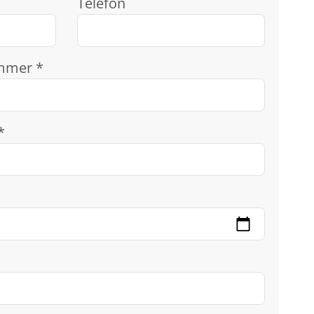
Telefon
mmer *
*