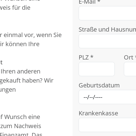
E-Mail *
eis für die
Straße und Hausnu
r einmal vor, wenn Sie
ir können Ihre
PLZ *
Ort 
t
t Ihren anderen
 gekauft haben? Wir
Geburtsdatum
kungen
Krankenkasse
uf Wunsch eine
n zum Nachweis
Finanzamt. Das